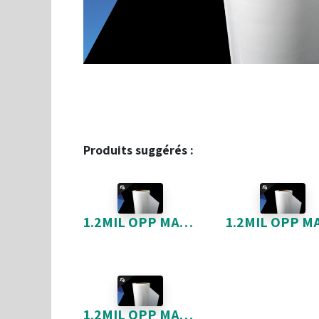
Produits suggérés :
1.2MIL OPP MAT 18-5 * 9842
1.2MIL OPP MAT 27-5 * 9842