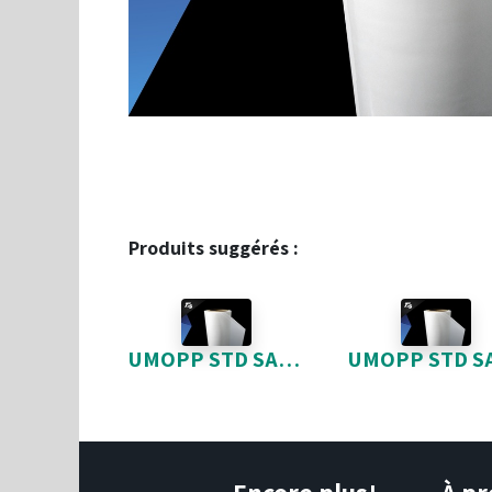
Produits suggérés :
UMOPP STD SANS EGRATIGNURE 1.8MIL 11-75*3000 SUPERSTICK 3"NOYAU