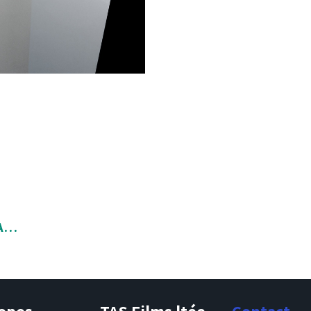
UMOPP STD SANS EGRATIGNURE 1.8MIL 12-25*3000 SS 3"NOYAU