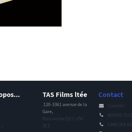
opos...
TAS Films ltée
Contact
s maintenant
120-3361 avenue de la
Courriel
, TAS Films est
Gare,
450.629.711
spécialiste de
Mascouche(QC) J7K
1.800.363.42
e
.
3C1