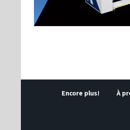
Encore plus!
À pr
Depui
Soutien technique
30 ans
Infolettre
votre 
Actualités
l'imag