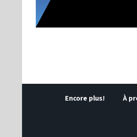
Encore plus!
À pr
Depui
Soutien technique
30 ans
Infolettre
votre 
Actualités
l'imag