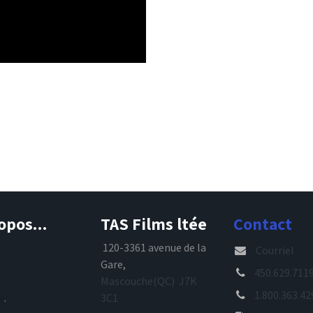
opos...
TAS Films ltée
Contact
s maintenant
120-3361 avenue de la
Courriel
, TAS Films est
Gare,
450.629.711
spécialiste de
Mascouche(QC) J7K
1.800.363.42
e
.
3C1