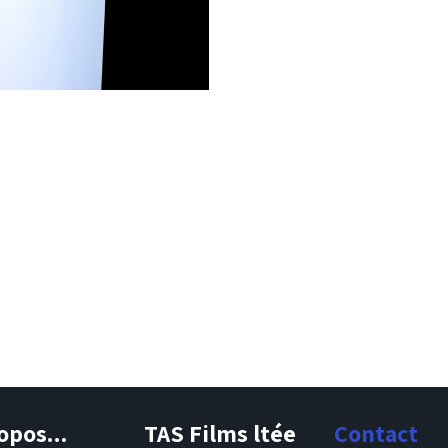
opos...
TAS Films ltée
Contact