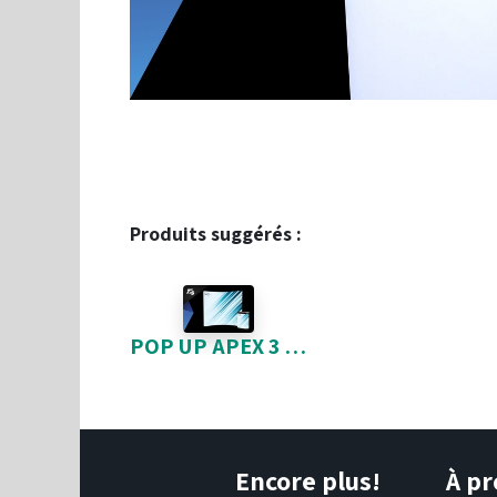
Produits suggérés :
POP UP APEX 3 X 4 ( 10' X 7 1/2' )/ SANS LUMIERES
Encore plus!
À pr