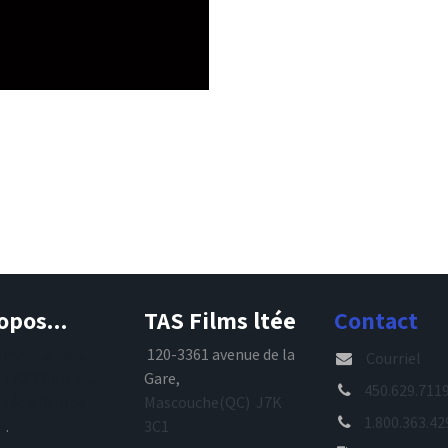
opos...
TAS Films ltée
Contact
s maintenant
120-3361 avenue de la
Courriel
, TAS Films est
Gare,
450.629.711
spécialiste de
Mascouche(QC) J7K
1.800.363.42
e
.
3C1