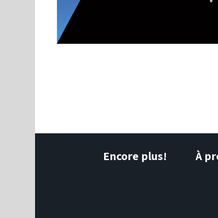
Encore plus!
À pr
Depui
Soutien technique
30 ans
Infolettre
votre 
Actualités
l'imag