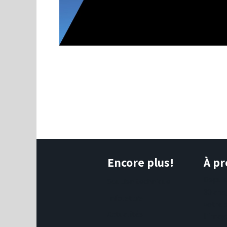
Encore plus!
À pr
Depui
Soutien technique
30 ans
Infolettre
votre 
Actualités
l'imag