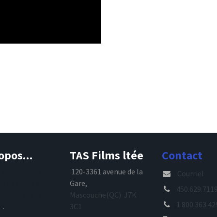
opos...
TAS Films ltée
Contact
s maintenant
120-3361 avenue de la
Courriel
, TAS Films est
Gare,
450.629.711
spécialiste de
Mascouche(QC) J7K
1.800.363.42
e
.
3C1