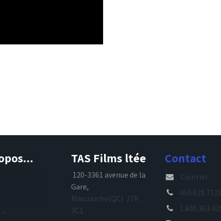
opos...
TAS Films ltée
Contact
s maintenant
120-3361 avenue de la
Courriel
, TAS Films est
Gare,
450.629.711
spécialiste de
Mascouche(QC) J7K
1.800.363.42
e
.
3C1