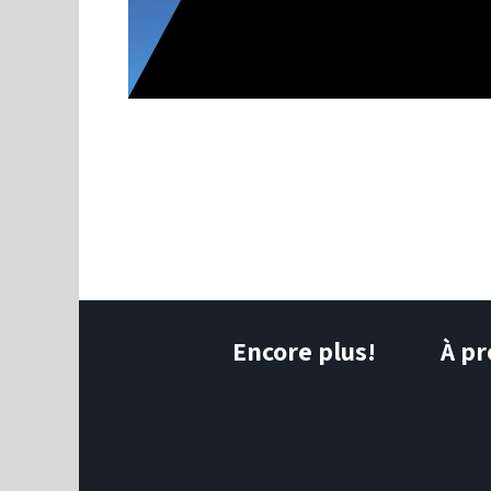
Encore plus!
À pr
Depui
Soutien technique
30 ans
Infolettre
votre 
Actualités
l'imag