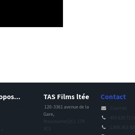
opos...
TAS Films ltée
Contact
s maintenant
120-3361 avenue de la
Courriel
, TAS Films est
Gare,
450.629.711
spécialiste de
Mascouche(QC) J7K
1.800.363.42
e
.
3C1