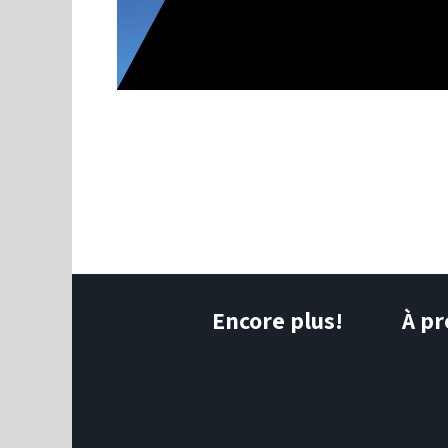
Encore plus!
À pr
Depui
Soutien technique
30 ans
Infolettre
votre 
Actualités
l'imag