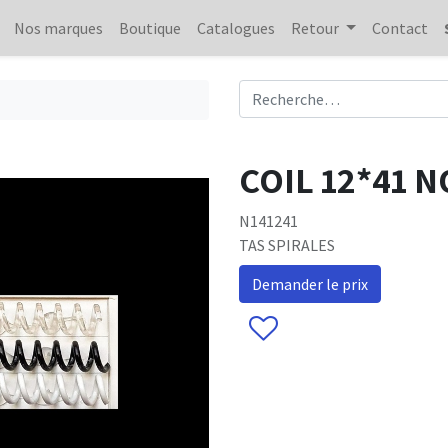
Nos marques
Boutique
Catalogues
Retour
Contact
COIL 12*41 
N141241
TAS SPIRALES
Demander le prix