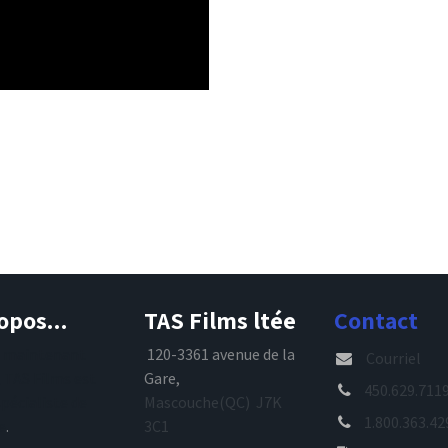
opos...
TAS Films ltée
Contact
s maintenant
120-3361 avenue de la
Courriel
, TAS Films est
Gare,
450.629.711
spécialiste de
Mascouche(QC) J7K
1.800.363.42
e
.
3C1