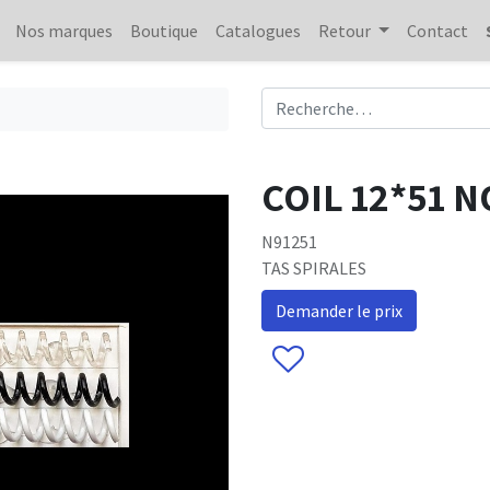
Nos marques
Boutique
Catalogues
Retour
Contact
COIL 12*51 
N91251
TAS SPIRALES
Demander le prix