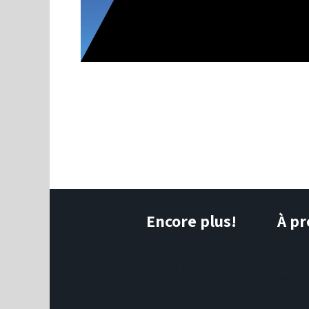
Encore plus!
À pr
Depui
Soutien technique
30 ans
Infolettre
votre 
Actualités
l'imag