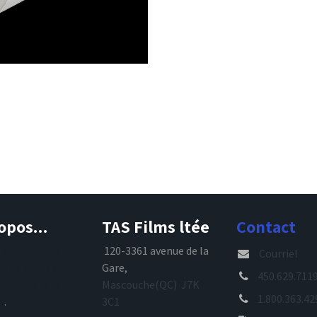
opos...
TAS Films ltée
Contact
s maintenant
120-3361 avenue de la
Courriel
, TAS Films est
Gare,
450.629.711
spécialiste de
Mascouche(QC) J7K
1.800.363.42
e
.
3C1