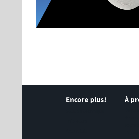
Encore plus!
À pr
Depui
Soutien technique
30 ans
Infolettre
votre 
Actualités
l'imag