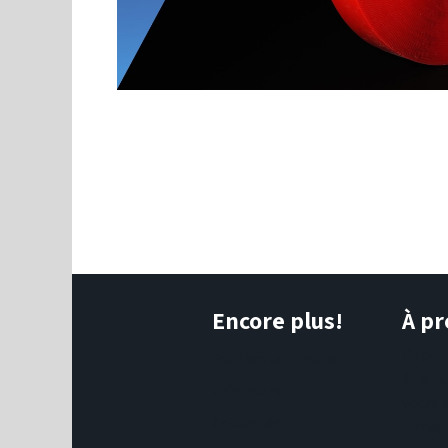
Encore plus!
À pr
Depui
Soutien technique
30 ans
Infolettre
votre 
Actualités
l'imag