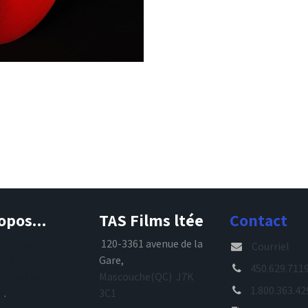
opos...
TAS Films ltée
Contact
s maintenant
120-3361 avenue de la
Courriel
, TAS Films est
Gare,
450.629.711
spécialiste de
Mascouche(QC) J7K
1.800.363.42
e
.
3C1