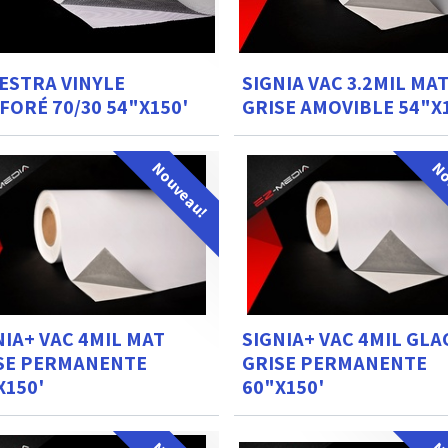
ESTRA VINYLE
SIGNIA VAC 3.2MIL MA
FORÉ 70/30 54"X150'
GRISE AMOVIBLE 54"X
Nouveau!
No
NIA+ VAC 4MIL MAT
SIGNIA+ VAC 4MIL GLA
SE PERMANENTE
GRISE PERMANENTE
X150'
60"X150'